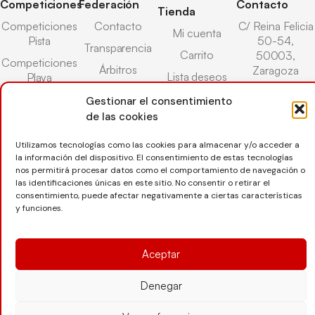
Competiciones
Federación
Contacto
Tienda
Competiciones
Contacto
C/ Reina Felicia
Mi cuenta
Pista
50-54,
Transparencia
Carrito
50003,
Competiciones
Árbitros
Zaragoza
Lista deseos
Playa
Entrenadores
976 73 08 41
Pasarela pago
Competiciones
Gestionar el consentimiento
Seguro
Nieve
secretaria@favb.
de las cookies
Devoluciones
deportivo
Utilizamos tecnologías como las cookies para almacenar y/o acceder a
la información del dispositivo. El consentimiento de estas tecnologías
nos permitirá procesar datos como el comportamiento de navegación o
Copyright © 2025 Federación Aragonesa de Voleibol |
las identificaciones únicas en este sitio. No consentir o retirar el
Desarrollado por
TOOOLS
consentimiento, puede afectar negativamente a ciertas características
y funciones.
Aviso Legal
Política de Cookies
Política de Privacidad
Aceptar
Protección de datos
Declaración de Accesibilidad
Denegar