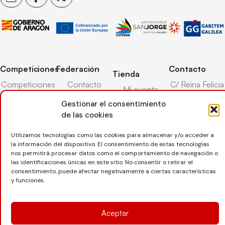
Competiciones
Federación
Contacto
Tienda
Competiciones
Contacto
C/ Reina Felicia
Mi cuenta
Pista
50-54,
Transparencia
Gestionar el consentimiento
Carrito
50003,
Competiciones
de las cookies
Árbitros
Zaragoza
Lista deseos
Playa
Entrenadores
976 73 08 41
Utilizamos tecnologías como las cookies para almacenar y/o acceder a
Pasarela pago
Competiciones
la información del dispositivo. El consentimiento de estas tecnologías
Seguro
Nieve
secretaria@favb.
Devoluciones
nos permitirá procesar datos como el comportamiento de navegación o
deportivo
las identificaciones únicas en este sitio. No consentir o retirar el
consentimiento, puede afectar negativamente a ciertas características
y funciones.
Copyright © 2025 Federación Aragonesa de Voleibol |
Desarrollado por
TOOOLS
Aceptar