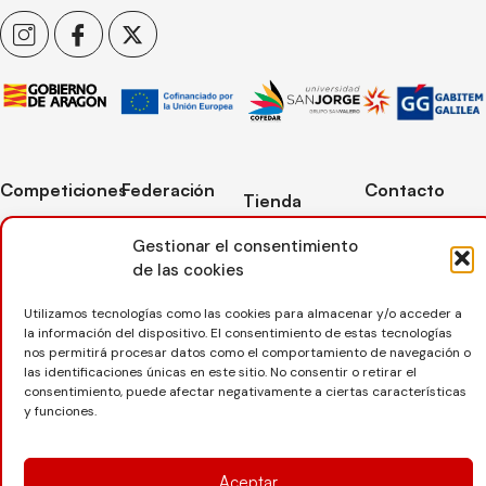
Competiciones
Federación
Contacto
Tienda
Competiciones
Contacto
C/ Reina Felicia
Mi cuenta
Gestionar el consentimiento
Pista
50-54,
Transparencia
Carrito
50003,
de las cookies
Competiciones
Árbitros
Zaragoza
Lista deseos
Playa
Utilizamos tecnologías como las cookies para almacenar y/o acceder a
Entrenadores
976 73 08 41
la información del dispositivo. El consentimiento de estas tecnologías
Pasarela pago
Competiciones
nos permitirá procesar datos como el comportamiento de navegación o
Seguro
Nieve
secretaria@favb.
Devoluciones
las identificaciones únicas en este sitio. No consentir o retirar el
deportivo
consentimiento, puede afectar negativamente a ciertas características
y funciones.
Copyright © 2025 Federación Aragonesa de Voleibol |
Desarrollado por
TOOOLS
Aceptar