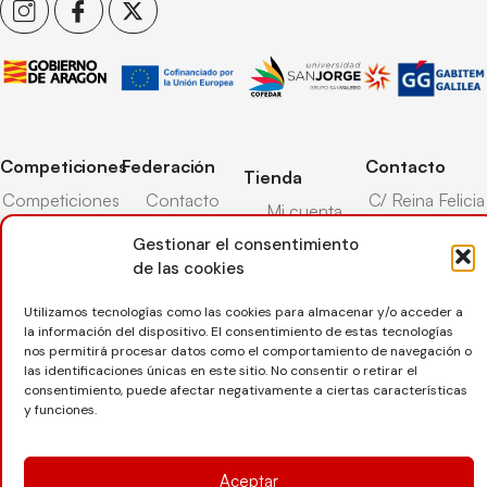
Competiciones
Federación
Contacto
Tienda
Competiciones
Contacto
C/ Reina Felicia
Mi cuenta
Pista
50-54,
Transparencia
Gestionar el consentimiento
Carrito
50003,
Competiciones
Árbitros
de las cookies
Zaragoza
Lista deseos
Playa
Entrenadores
976 73 08 41
Pasarela pago
Competiciones
Utilizamos tecnologías como las cookies para almacenar y/o acceder a
la información del dispositivo. El consentimiento de estas tecnologías
Seguro
Nieve
secretaria@favb.
Devoluciones
nos permitirá procesar datos como el comportamiento de navegación o
deportivo
las identificaciones únicas en este sitio. No consentir o retirar el
consentimiento, puede afectar negativamente a ciertas características
y funciones.
Copyright © 2025 Federación Aragonesa de Voleibol |
Desarrollado por
TOOOLS
Aceptar