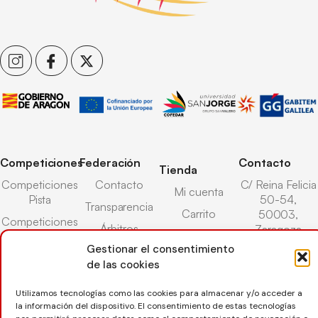
Competiciones
Federación
Contacto
Tienda
Competiciones
Contacto
C/ Reina Felicia
Mi cuenta
Pista
50-54,
Transparencia
Carrito
50003,
Competiciones
Árbitros
Zaragoza
Lista deseos
Playa
Gestionar el consentimiento
Entrenadores
976 73 08 41
Pasarela pago
Competiciones
de las cookies
Seguro
Nieve
secretaria@favb.
Devoluciones
deportivo
Utilizamos tecnologías como las cookies para almacenar y/o acceder a
la información del dispositivo. El consentimiento de estas tecnologías