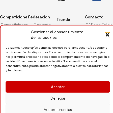
Competiciones
Federación
Contacto
Tienda
Competiciones
Contacto
C/ Reina Felicia
Mi cuenta
Pista
50-54,
Gestionar el consentimiento
Transparencia
Carrito
50003,
de las cookies
Competiciones
Árbitros
Zaragoza
Lista deseos
Playa
Utilizamos tecnologías como las cookies para almacenar y/o acceder a
Entrenadores
976 73 08 41
Pasarela pago
Competiciones
la información del dispositivo. El consentimiento de estas tecnologías
Seguro
Nieve
secretaria@favb.
nos permitirá procesar datos como el comportamiento de navegación o
Devoluciones
deportivo
las identificaciones únicas en este sitio. No consentir o retirar el
consentimiento, puede afectar negativamente a ciertas características
y funciones.
Copyright © 2025 Federación Aragonesa de Voleibol |
Desarrollado por
TOOOLS
Aceptar
Denegar
Aviso Legal
Política de Cookies
Política de Privacidad
Protección de datos
Declaración de Accesibilidad
Ver preferencias