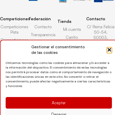
Competiciones
Federación
Contacto
Tienda
Competiciones
Contacto
C/ Reina Felicia
Mi cuenta
Pista
50-54,
Transparencia
Carrito
50003,
Competiciones
Árbitros
Zaragoza
Lista deseos
Playa
Gestionar el consentimiento
Entrenadores
976 73 08 41
de las cookies
Pasarela pago
Competiciones
Seguro
Nieve
secretaria@favb.
Devoluciones
Utilizamos tecnologías como las cookies para almacenar y/o acceder a
deportivo
la información del dispositivo. El consentimiento de estas tecnologías
nos permitirá procesar datos como el comportamiento de navegación o
las identificaciones únicas en este sitio. No consentir o retirar el
Copyright © 2025 Federación Aragonesa de Voleibol |
consentimiento, puede afectar negativamente a ciertas características
y funciones.
Desarrollado por
TOOOLS
Aceptar
Aviso Legal
Política de Cookies
Política de Privacidad
Protección de datos
Declaración de Accesibilidad
Denegar