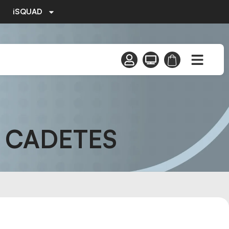
iSQUAD
– CADETES