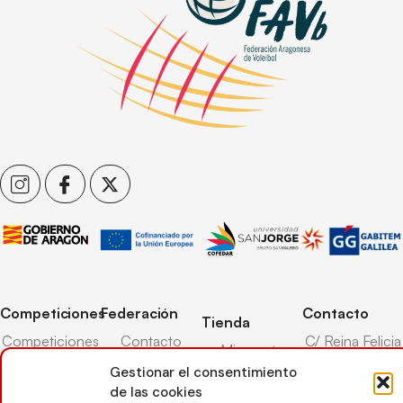
Competiciones
Federación
Contacto
Tienda
Competiciones
Contacto
C/ Reina Felicia
Mi cuenta
Pista
50-54,
Transparencia
Gestionar el consentimiento
Carrito
50003,
Competiciones
de las cookies
Árbitros
Zaragoza