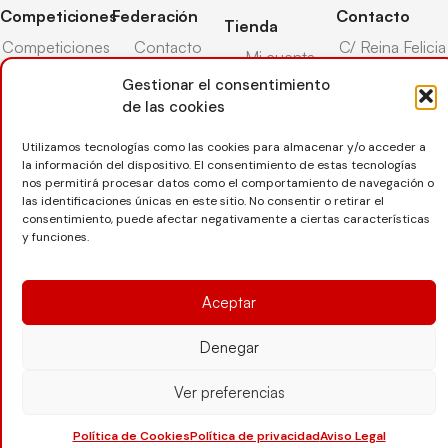
Competiciones
Federación
Contacto
Tienda
Competiciones
Contacto
C/ Reina Felicia
Mi cuenta
Pista
50-54,
Transparencia
Gestionar el consentimiento
Carrito
50003,
Competiciones
de las cookies
Árbitros
Zaragoza
Lista deseos
Playa
Entrenadores
976 73 08 41
Utilizamos tecnologías como las cookies para almacenar y/o acceder a
Pasarela pago
Competiciones
la información del dispositivo. El consentimiento de estas tecnologías
Seguro
Nieve
secretaria@favb.
Devoluciones
nos permitirá procesar datos como el comportamiento de navegación o
deportivo
las identificaciones únicas en este sitio. No consentir o retirar el
consentimiento, puede afectar negativamente a ciertas características
y funciones.
Copyright © 2025 Federación Aragonesa de Voleibol |
Desarrollado por
TOOOLS
Aceptar
Denegar
Aviso Legal
Política de Cookies
Política de Privacidad
Protección de datos
Declaración de Accesibilidad
Ver preferencias
Política de Cookies
Política de privacidad
Aviso Legal