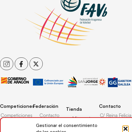
Competiciones
Federación
Contacto
Tienda
Competiciones
Contacto
C/ Reina Felicia
Mi cuenta
Pista
50-54,
Transparencia
Gestionar el consentimiento
Carrito
50003,
Competiciones
de las cookies