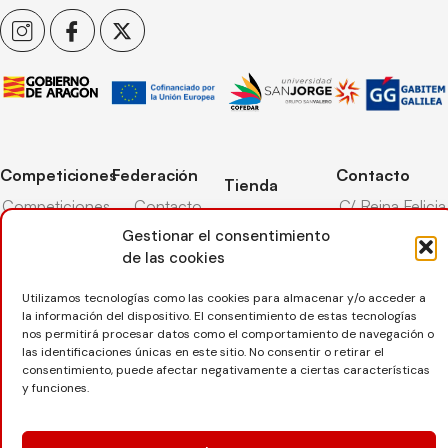
Competiciones
Federación
Contacto
Tienda
Competiciones
Contacto
C/ Reina Felicia
Mi cuenta
Pista
50-54,
Gestionar el consentimiento
Transparencia
Carrito
50003,
Competiciones
de las cookies
Árbitros
Zaragoza
Lista deseos
Playa
Entrenadores
976 73 08 41
Utilizamos tecnologías como las cookies para almacenar y/o acceder a
Pasarela pago
Competiciones
la información del dispositivo. El consentimiento de estas tecnologías
Seguro
Nieve
secretaria@favb.
nos permitirá procesar datos como el comportamiento de navegación o
Devoluciones
deportivo
las identificaciones únicas en este sitio. No consentir o retirar el
consentimiento, puede afectar negativamente a ciertas características
y funciones.
Copyright © 2025 Federación Aragonesa de Voleibol |
Desarrollado por
TOOOLS