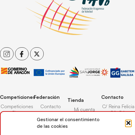
Competiciones
Federación
Contacto
Tienda
Competiciones
Contacto
C/ Reina Felicia
Mi cuenta
Pista
50-54,
Transparencia
Carrito
50003,
Gestionar el consentimiento
Competiciones
Árbitros
Zaragoza
de las cookies
Lista deseos
Playa
Entrenadores
976 73 08 41