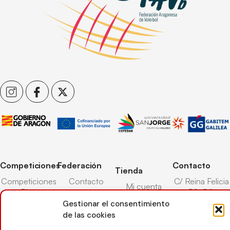
Competiciones
Federación
Contacto
Tienda
Competiciones
Contacto
C/ Reina Felicia
Mi cuenta
Pista
50-54,
Transparencia
Carrito
50003,
Gestionar el consentimiento
Competiciones
Árbitros
Zaragoza
de las cookies
Lista deseos
Playa
Entrenadores
976 73 08 41