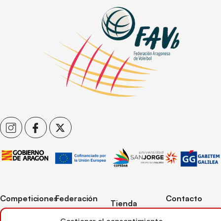
Competiciones
Federación
Contacto
Tienda
Competiciones
Contacto
C/ Reina Felicia
Mi cuenta