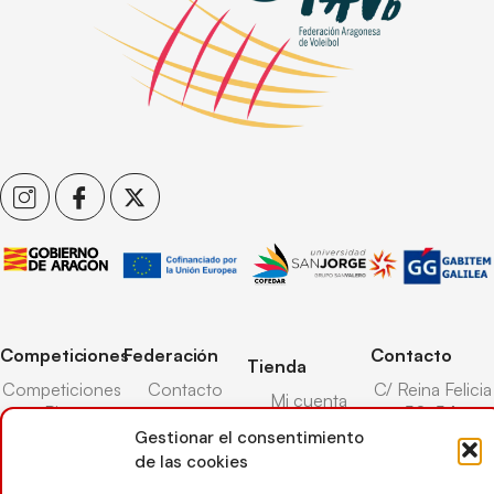
Competiciones
Federación
Contacto
Tienda
Competiciones
Contacto
C/ Reina Felicia
Mi cuenta
Pista
50-54,
Transparencia
Carrito
50003,
Gestionar el consentimiento
Competiciones
Árbitros
Zaragoza
de las cookies
Lista deseos
Playa
Entrenadores
976 73 08 41