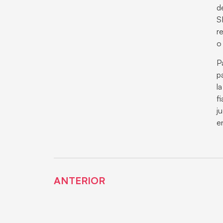
d
S
r
o
P
p
l
f
j
e
ANTERIOR