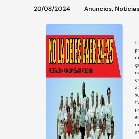
20/08/2024
Anuncios
,
Noticia
D
p
m
g
e
e
a
s
t
p
e
e
a