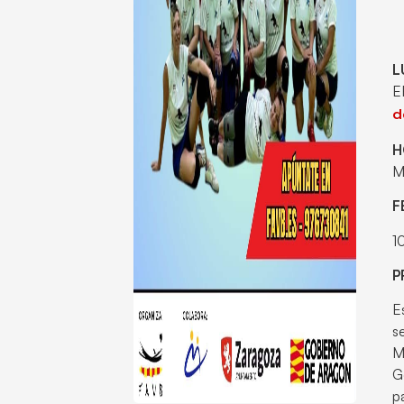
L
E
d
H
M
F
1
P
E
s
M
G
p