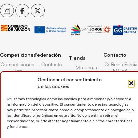
Competiciones
Federación
Contacto
Tienda
Competiciones
Contacto
C/ Reina Felicia
Mi cuenta
Pista
50-54,
Transparencia
Carrito
50003,
Gestionar el consentimiento
Competiciones
Árbitros
Zaragoza
de las cookies
Lista deseos
Playa
Entrenadores
976 73 08 41
Pasarela pago
Competiciones
Utilizamos tecnologías como las cookies para almacenar y/o acceder a
Seguro
Nieve
secretaria@favb.
la información del dispositivo. El consentimiento de estas tecnologías
Devoluciones
deportivo
nos permitirá procesar datos como el comportamiento de navegación o
las identificaciones únicas en este sitio. No consentir o retirar el
consentimiento, puede afectar negativamente a ciertas características
y funciones.
Copyright © 2025 Federación Aragonesa de Voleibol |
Desarrollado por
TOOOLS