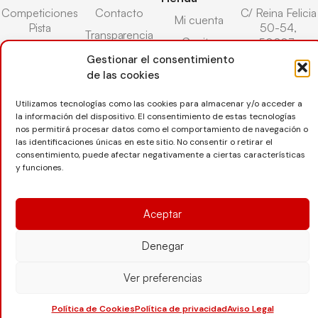
Competiciones
Contacto
C/ Reina Felicia
Mi cuenta
Pista
50-54,
Transparencia
Carrito
50003,
Competiciones
Árbitros
Zaragoza
Gestionar el consentimiento
Lista deseos
Playa
de las cookies
Entrenadores
976 73 08 41
Pasarela pago
Competiciones
Seguro
Nieve
secretaria@favb.
Utilizamos tecnologías como las cookies para almacenar y/o acceder a
Devoluciones
deportivo
la información del dispositivo. El consentimiento de estas tecnologías
nos permitirá procesar datos como el comportamiento de navegación o
las identificaciones únicas en este sitio. No consentir o retirar el
consentimiento, puede afectar negativamente a ciertas características
Copyright © 2025 Federación Aragonesa de Voleibol |
y funciones.
Desarrollado por
TOOOLS
Aceptar
Aviso Legal
Política de Cookies
Política de Privacidad
Protección de datos
Declaración de Accesibilidad
Denegar
Ver preferencias
Política de Cookies
Política de privacidad
Aviso Legal