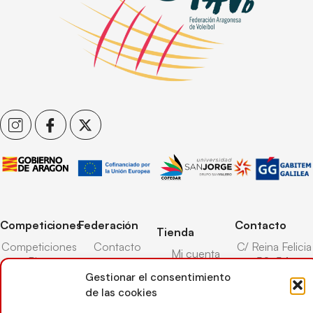
Competiciones
Federación
Contacto
Tienda
Competiciones
Contacto
C/ Reina Felicia
Mi cuenta
Pista
50-54,
Transparencia
Carrito
50003,
Gestionar el consentimiento
Competiciones
Árbitros
Zaragoza
de las cookies
Lista deseos
Playa
Entrenadores
976 73 08 41