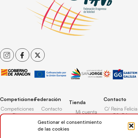
Competiciones
Federación
Contacto
Tienda
Competiciones
Contacto
C/ Reina Felicia
Mi cuenta
Pista
50-54,
Transparencia
Carrito
50003,
Gestionar el consentimiento
Competiciones
Árbitros
Zaragoza
de las cookies
Lista deseos
Playa
Entrenadores
976 73 08 41