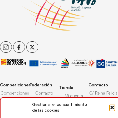
Competiciones
Federación
Contacto
Tienda
Competiciones
Contacto
C/ Reina Felicia
Mi cuenta
Pista
50-54,
Transparencia
Carrito
50003,
Gestionar el consentimiento
Competiciones
Árbitros
Zaragoza
de las cookies
Lista deseos
Playa
Entrenadores
976 73 08 41