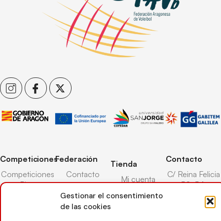
Competiciones
Federación
Contacto
Tienda
Competiciones
Contacto
C/ Reina Felicia
Mi cuenta
Pista
50-54,
Transparencia
Carrito
50003,
Gestionar el consentimiento
Competiciones
Árbitros
Zaragoza
de las cookies
Lista deseos
Playa
Entrenadores
976 73 08 41