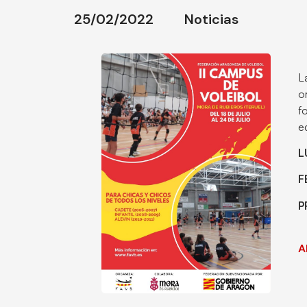
25/02/2022
Noticias
L
o
f
e
L
F
P
A