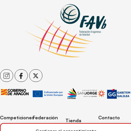
Competiciones
Federación
Contacto
Tienda
Competiciones
Contacto
C/ Reina Felicia
Mi cuenta