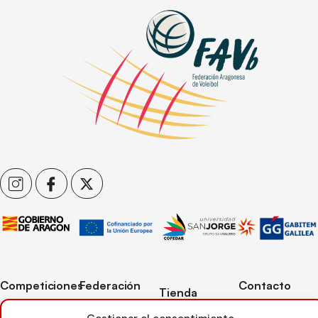
Competiciones
Federación
Contacto
Tienda
Competiciones
Contacto
C/ Reina Felicia
Mi cuenta