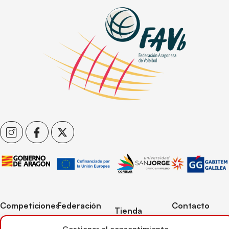
Competiciones
Federación
Contacto
Tienda
Competiciones
Contacto
C/ Reina Felicia
Mi cuenta