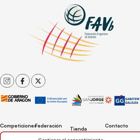
Competiciones
Federación
Contacto
Tienda
Competiciones
Contacto
C/ Reina Felicia
Mi cuenta