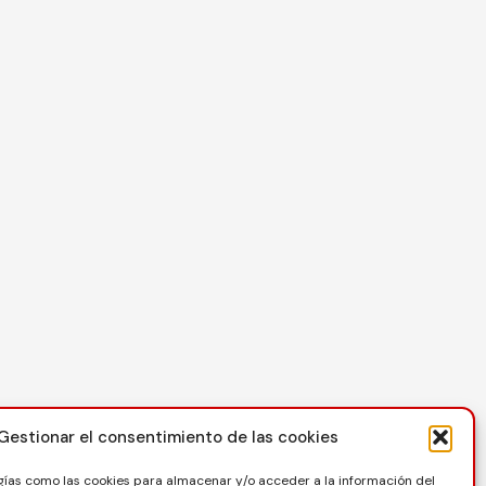
Contacto
Gestionar el consentimiento de las cookies
C/ Reina Felicia 50-54, 50003, Zaragoza
gías como las cookies para almacenar y/o acceder a la información del