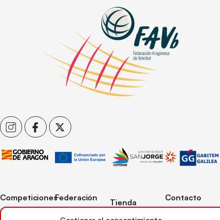
Competiciones
Federación
Contacto
Tienda
Competiciones
Contacto
C/ Reina Felicia
Mi cuenta