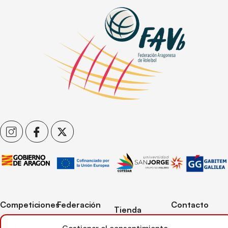
Competiciones
Federación
Contacto
Tienda
Competiciones
Contacto
C/ Reina Felicia
Mi cuenta