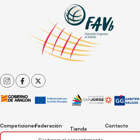
Competiciones
Federación
Contacto
Tienda
Competiciones
Contacto
C/ Reina Felicia
Mi cuenta