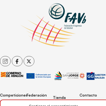
Competiciones
Federación
Contacto
Tienda
Competiciones
Contacto
C/ Reina Felicia
Mi cuenta