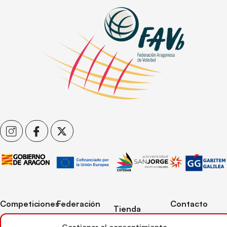
Competiciones
Federación
Contacto
Tienda
Competiciones
Contacto
C/ Reina Felicia
Mi cuenta