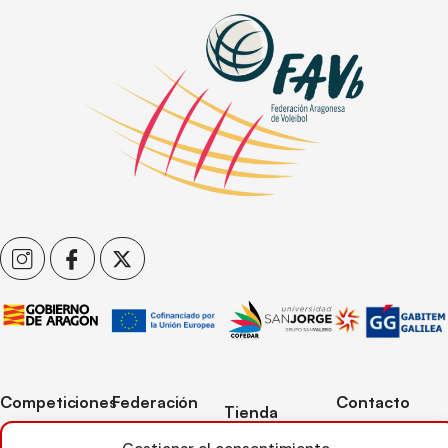
Competiciones
Federación
Contacto
Tienda
Competiciones
Contacto
C/ Reina Felicia
Mi cuenta