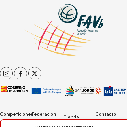
Competiciones
Federación
Contacto
Tienda
Competiciones
Contacto
C/ Reina Felicia
Mi cuenta