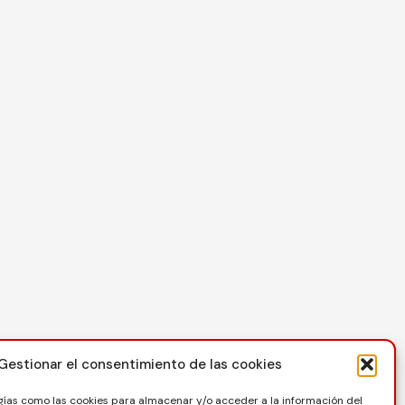
Contacto
Gestionar el consentimiento de las cookies
C/ Reina Felicia 50-54, 50003, Zaragoza
gías como las cookies para almacenar y/o acceder a la información del