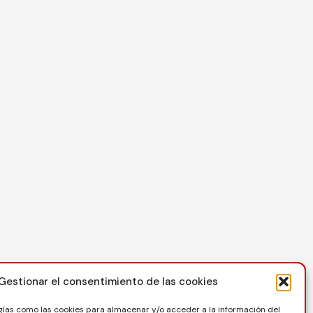
Contacto
Gestionar el consentimiento de las cookies
C/ Reina Felicia 50-54, 50003, Zaragoza
gías como las cookies para almacenar y/o acceder a la información del