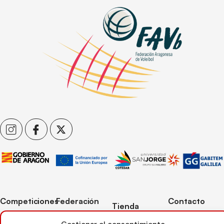
Competiciones
Federación
Contacto
Tienda
Competiciones
Contacto
C/ Reina Felicia
Mi cuenta