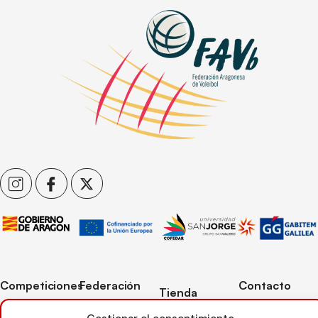
Competiciones
Federación
Contacto
Tienda
Competiciones
Contacto
C/ Reina Felicia
Mi cuenta