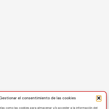
Contacto
Gestionar el consentimiento de las cookies
C/ Reina Felicia 50-54, 50003, Zaragoza
gías como las cookies para almacenar y/o acceder a la información del