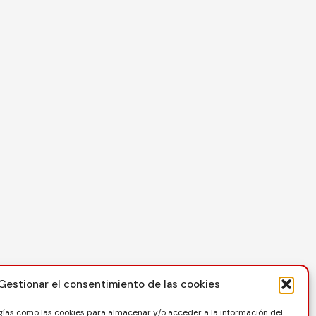
Contacto
Gestionar el consentimiento de las cookies
C/ Reina Felicia 50-54, 50003, Zaragoza
gías como las cookies para almacenar y/o acceder a la información del