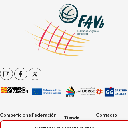
Competiciones
Federación
Contacto
Tienda
Competiciones
Contacto
C/ Reina Felicia
Mi cuenta