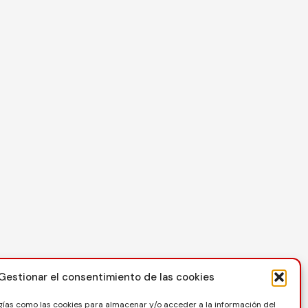
Contacto
Gestionar el consentimiento de las cookies
C/ Reina Felicia 50-54, 50003, Zaragoza
gías como las cookies para almacenar y/o acceder a la información del