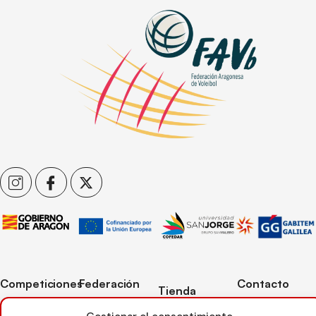
Competiciones
Federación
Contacto
Tienda
Competiciones
Contacto
C/ Reina Felicia
Mi cuenta