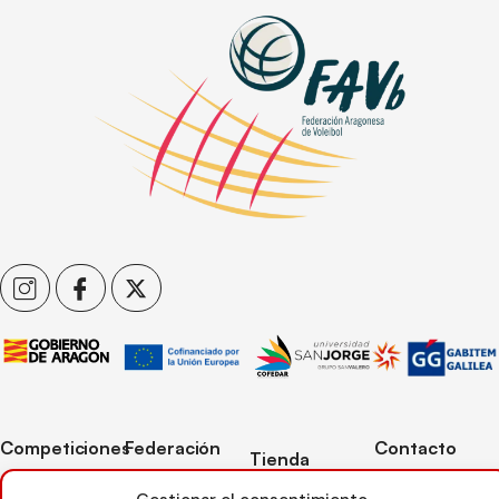
Competiciones
Federación
Contacto
Tienda
Competiciones
Contacto
C/ Reina Felicia
Mi cuenta