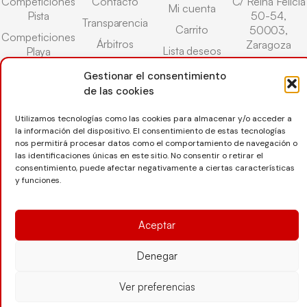
Competiciones
Contacto
C/ Reina Felicia
Mi cuenta
Pista
50-54,
Transparencia
Carrito
50003,
Competiciones
Árbitros
Zaragoza
Lista deseos
Playa
Entrenadores
976 73 08 41
Pasarela pago
Competiciones
Gestionar el consentimiento
Seguro
Nieve
secretaria@favb.
de las cookies
Devoluciones
deportivo
Utilizamos tecnologías como las cookies para almacenar y/o acceder a
la información del dispositivo. El consentimiento de estas tecnologías
nos permitirá procesar datos como el comportamiento de navegación o
Copyright © 2025 Federación Aragonesa de Voleibol |
las identificaciones únicas en este sitio. No consentir o retirar el
Desarrollado por
TOOOLS
consentimiento, puede afectar negativamente a ciertas características
y funciones.
Aviso Legal
Política de Cookies
Política de Privacidad
Aceptar
Protección de datos
Declaración de Accesibilidad
Denegar
Ver preferencias