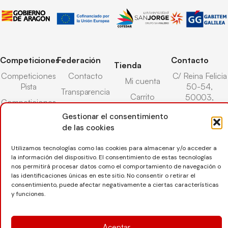
Competiciones
Federación
Contacto
Tienda
Competiciones
Contacto
C/ Reina Felicia
Mi cuenta
Pista
50-54,
Transparencia
Carrito
50003,
Competiciones
Árbitros
Zaragoza
Lista deseos
Playa
Gestionar el consentimiento
Entrenadores
976 73 08 41
de las cookies
Pasarela pago
Competiciones
Seguro
Nieve
secretaria@favb.
Devoluciones
Utilizamos tecnologías como las cookies para almacenar y/o acceder a
deportivo
la información del dispositivo. El consentimiento de estas tecnologías
nos permitirá procesar datos como el comportamiento de navegación o
las identificaciones únicas en este sitio. No consentir o retirar el
Copyright © 2025 Federación Aragonesa de Voleibol |
consentimiento, puede afectar negativamente a ciertas características
y funciones.
Desarrollado por
TOOOLS
Aceptar