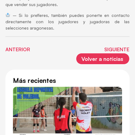
que vender sus jugadores.
– Si lo prefieres, también puedes ponerte en contacto
directamente con los jugadores y jugadoras de las
selecciones aragonesas.
ANTERIOR
SIGUIENTE
Volver a noticias
Más recientes
ES
DE
DE
VO
EN
ZA
20
27 