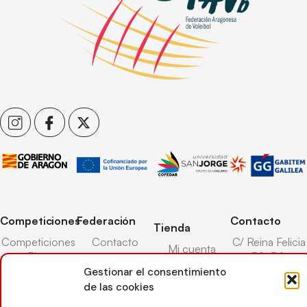
Competiciones
Federación
Contacto
Tienda
Competiciones
Contacto
C/ Reina Felicia
Mi cuenta
Pista
50-54,
Transparencia
Carrito
50003,
Gestionar el consentimiento
Competiciones
Árbitros
Zaragoza
de las cookies
Lista deseos
Playa
Entrenadores
976 73 08 41