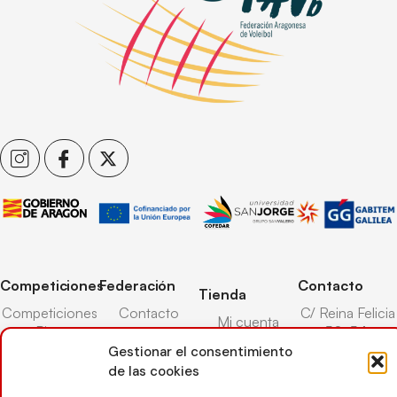
Competiciones
Federación
Contacto
Tienda
Competiciones
Contacto
C/ Reina Felicia
Mi cuenta
Pista
50-54,
Transparencia
Carrito
50003,
Gestionar el consentimiento
Competiciones
Árbitros
Zaragoza
de las cookies
Lista deseos
Playa
Entrenadores
976 73 08 41